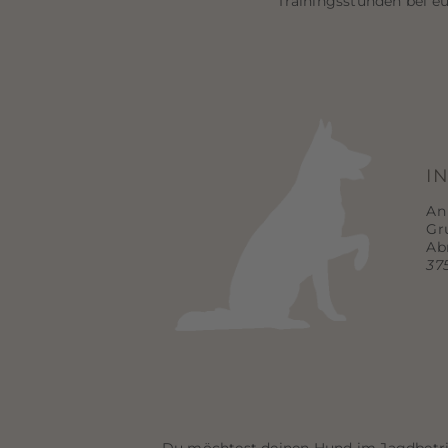
Trainingsstunden bei eu
I
An
Gr
Ab
37