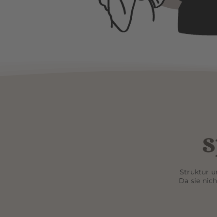
s
Struktur u
Da sie nic