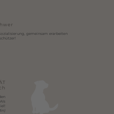
chwer
Sozialisierung, gemeinsam erarbeiten
schützer!
ÄT
ch
den
Als
el!
in)