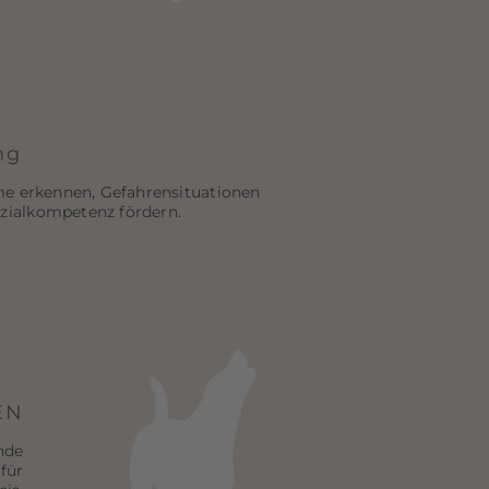
ng
eme erkennen, Gefahrensituationen
zialkompetenz fördern.
EN
nde
für