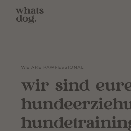
Zum
Inhalt
springen
WE ARE PAWFESSIONAL
wir sind eur
hundeerzieh
hundetrainin