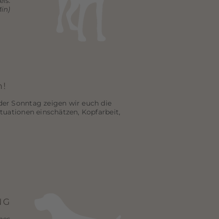
is.
in)
m!
er Sonntag zeigen wir euch die
uationen einschätzen, Kopfarbeit,
NG