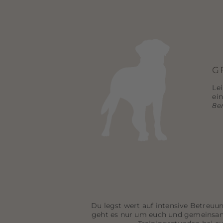
G
Le
ei
8e
Du legst wert auf intensive Betreuu
geht es nur um euch und gemeinsam l