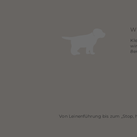
W
Kl
wi
8e
Von Leinenführung bis zum „Stop, h