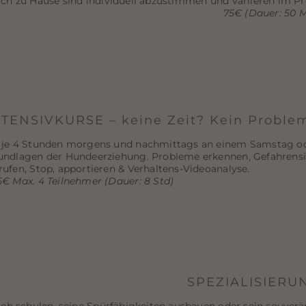
ch zu Hause sind individuell abzustimmen und variieren im Pre
75€ (Dauer: 50 M
NTENSIVKURSE – keine Zeit? Kein Proble
 je 4 Stunden morgens und nachmittags an einem Samstag od
undlagen der Hundeerziehung. Probleme erkennen, Gefahrensit
rufen, Stop, apportieren & Verhaltens-Videoanalyse.
5€ Max. 4 Teilnehmer (Dauer: 8 Std)
SPEZIALISIERU