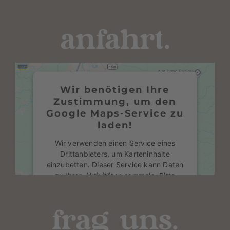
anfahrt.
Wir benötigen Ihre
Zustimmung, um den
Google Maps-Service zu
laden!
Wir verwenden einen Service eines
Drittanbieters, um Karteninhalte
einzubetten. Dieser Service kann Daten
zu Ihren Aktivitäten sammeln. Bitte
lesen Sie die Details durch und stimmen
Sie der Nutzung des Service zu, um
diese Karte anzuzeigen.
frag uns.