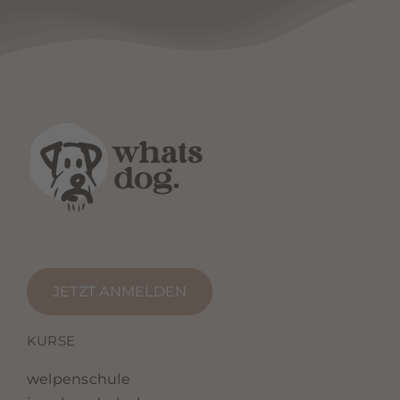
powered by
Usercentrics Consent
Management Platform
&
eRecht24
JETZT ANMELDEN
KURSE
welpenschule