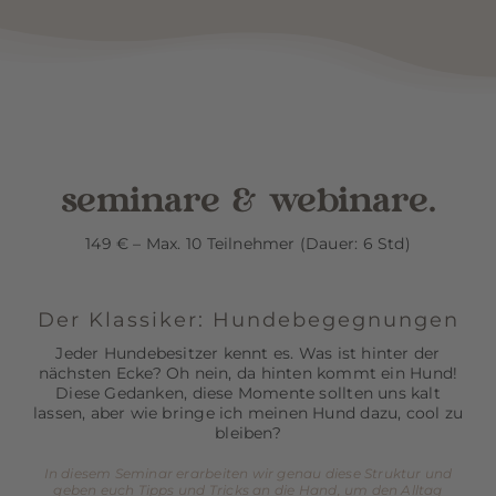
seminare & webinare.
149 € – Max. 10 Teilnehmer (Dauer: 6 Std)
Der Klassiker: Hundebegegnungen
Jeder Hundebesitzer kennt es. Was ist hinter der
nächsten Ecke? Oh nein, da hinten kommt ein Hund!
Diese Gedanken, diese Momente sollten uns kalt
lassen, aber wie bringe ich meinen Hund dazu, cool zu
bleiben?
In diesem Seminar erarbeiten wir genau diese Struktur und
geben euch Tipps und Tricks an die Hand, um den Alltag