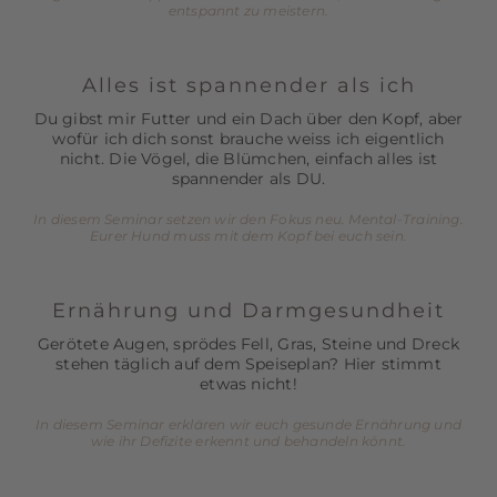
entspannt zu meistern.
Alles ist spannender als ich
Du gibst mir Futter und ein Dach über den Kopf, aber
wofür ich dich sonst brauche weiss ich eigentlich
nicht. Die Vögel, die Blümchen, einfach alles ist
spannender als DU.
In diesem Seminar setzen wir den Fokus neu. Mental-Training.
Eurer Hund muss mit dem Kopf bei euch sein.
Ernährung und Darmgesundheit
Gerötete Augen, sprödes Fell, Gras, Steine und Dreck
stehen täglich auf dem Speiseplan? Hier stimmt
etwas nicht!
In diesem Seminar erklären wir euch gesunde Ernährung und
wie ihr Defizite erkennt und behandeln könnt.