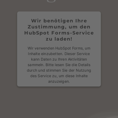
" width=„100“% height=„100“% frameborder="0"
Mehr Informationen
style="border:0" allowfullscreen>
Akzeptieren
Wir benötigen Ihre
Zustimmung, um den
powered by
Usercentrics Consent
HubSpot Forms-Service
Management Platform
&
eRecht24
zu laden!
Wir verwenden HubSpot Forms, um
Inhalte einzubetten. Dieser Service
kann Daten zu Ihren Aktivitäten
sammeln. Bitte lesen Sie die Details
durch und stimmen Sie der Nutzung
des Service zu, um diese Inhalte
anzuzeigen.
Mehr Informationen
Akzeptieren