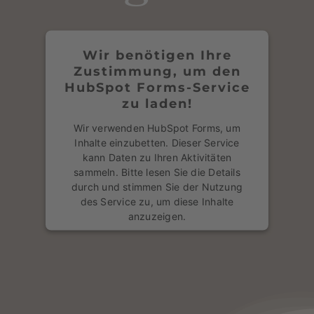
" width=„100“% height=„100“% frameborder="0"
Mehr Informationen
style="border:0" allowfullscreen>
Akzeptieren
Wir benötigen Ihre
Zustimmung, um den
powered by
Usercentrics Consent
HubSpot Forms-Service
Management Platform
&
eRecht24
zu laden!
Wir verwenden HubSpot Forms, um
Inhalte einzubetten. Dieser Service
kann Daten zu Ihren Aktivitäten
sammeln. Bitte lesen Sie die Details
durch und stimmen Sie der Nutzung
des Service zu, um diese Inhalte
anzuzeigen.
Mehr Informationen
Akzeptieren