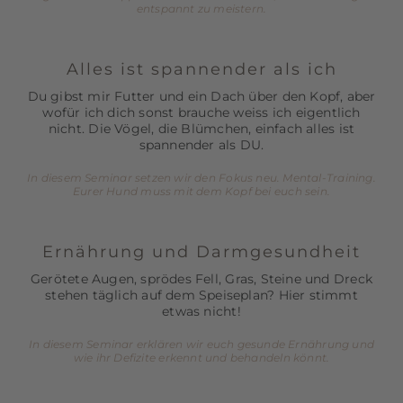
entspannt zu meistern.
Alles ist spannender als ich
Du gibst mir Futter und ein Dach über den Kopf, aber
wofür ich dich sonst brauche weiss ich eigentlich
nicht. Die Vögel, die Blümchen, einfach alles ist
spannender als DU.
In diesem Seminar setzen wir den Fokus neu. Mental-Training.
Eurer Hund muss mit dem Kopf bei euch sein.
Ernährung und Darmgesundheit
Gerötete Augen, sprödes Fell, Gras, Steine und Dreck
stehen täglich auf dem Speiseplan? Hier stimmt
etwas nicht!
In diesem Seminar erklären wir euch gesunde Ernährung und
wie ihr Defizite erkennt und behandeln könnt.