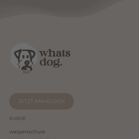
powered by
Usercentrics Consent
Management Platform
&
eRecht24
JETZT ANMELDEN
KURSE
welpenschule