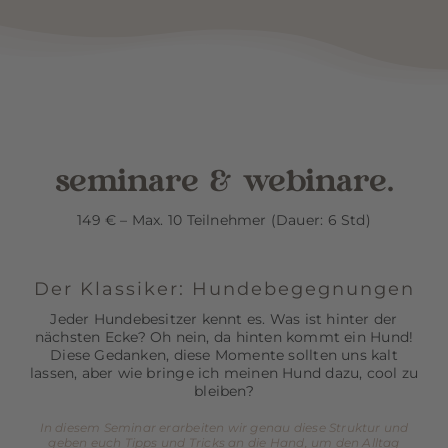
seminare & webinare.
149 € – Max. 10 Teilnehmer (Dauer: 6 Std)
Der Klassiker: Hundebegegnungen
Jeder Hundebesitzer kennt es. Was ist hinter der
nächsten Ecke? Oh nein, da hinten kommt ein Hund!
Diese Gedanken, diese Momente sollten uns kalt
lassen, aber wie bringe ich meinen Hund dazu, cool zu
bleiben?
In diesem Seminar erarbeiten wir genau diese Struktur und
geben euch Tipps und Tricks an die Hand, um den Alltag