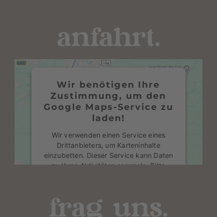
anfahrt.
Wir benötigen Ihre
Zustimmung, um den
Google Maps-Service zu
laden!
Wir verwenden einen Service eines
Drittanbieters, um Karteninhalte
einzubetten. Dieser Service kann Daten
zu Ihren Aktivitäten sammeln. Bitte
lesen Sie die Details durch und stimmen
Sie der Nutzung des Service zu, um
diese Karte anzuzeigen.
frag uns.